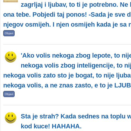
zagrljaj i ljubav, to ti je potrebno. Ne 
ona tebe. Pobjedi taj ponos! -Sada je sve d
njegov osmijeh. I njen osmijeh kada je sa n
Objavi
'Ako volis nekoga zbog lepote, to nije 
nekoga volis zbog inteligencije, to nij
nekoga volis zato sto je bogat, to nije ljubav
nekoga volis, a ne znas zasto, e to je LJU
Objavi
Sta je strah? Kada sednes na toplu w
kod kuce! HAHAHA.