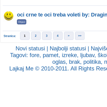
oci crne te oci treba voleti by: Dragi
Objavi
1
2
3
4
>
>>
Stranica:
Novi statusi
|
Najbolji statusi
|
Najviš
Tagovi:
fore
,
pamet
,
izreke
,
ljubav
,
ško
oglas
,
brak
,
politika
,
Lajkaj Me
© 2010-2011. All Rights Reser