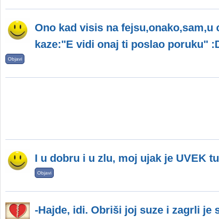
Ono kad visis na fejsu,onako,sam,u ci
kaze:"E vidi onaj ti poslao poruku" :
Objavi
I u dobru i u zlu, moj ujak je UVEK tu
Objavi
-Hajde, idi. Obriši joj suze i zagrli 