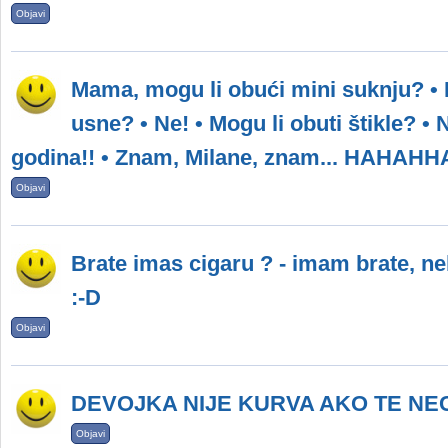
Objavi
Mama, mogu li obući mini suknju? • Ne
usne? • Ne! • Mogu li obuti štikle? •
godina!! • Znam, Milane, znam... HAHAH
Objavi
Brate imas cigaru ? - imam brate, n
:-D
Objavi
DEVOJKA NIJE KURVA AKO TE NE
Objavi