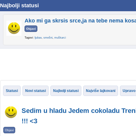
Najbolji statusi
Ako mi ga skrsis srce,ja na tebe nema kosa
Objavi
Tagovi:
ljubav
,
smešni
,
muškarci
Statusi
Novi statusi
Najbolji statusi
Najviše lajkovani
Upravo 
Sedim u hladu Jedem cokoladu Treni
!!! <3
Objavi